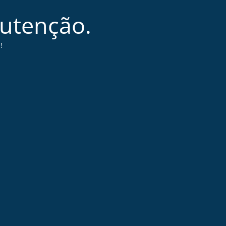
nutenção.
!